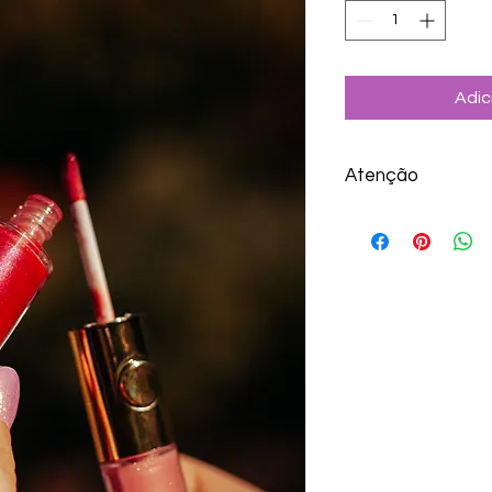
Adic
Atenção
Validade: 4 meses.
A Girassol é uma fa
produtos são prepar
para cada pessoa. T
de propaganda e sim
Consulte sempre um
profissional especial
Todas as informaçõe
científica e nos est
Advertências:
1. Nunca compre me