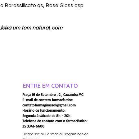
 Borossilicato qs, Base Gloss qsp
uso em caso de pac
alguma patologia o
10. As informações c
para profissionais h
 deixa um tom natural, com
devem ser usadas 
substituem, em hip
prescrita pelo profi
um profissional hab
diagnosticar qualq
prescrever o trata
11. Este produto não
grávidas sem orien
12. O uso deste pro
ENTRE EM CONTATO
amamentação tamb
Praça 16 de Setembro , 2 , Caxambu MG
13. Recomendamos a
E-mail de contato farmacêutico:
pacientes de idade 
contatofarmagirassol@gmail.com
Horário de funcionamento:
Segunda à sábado de 8h - 20h
Telefone de contato com o farmacêutico:
35 3341-6600
Razão social: Farmácia Drogaminas de