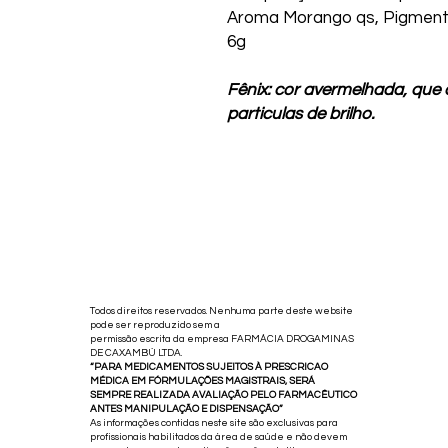
Aroma Morango qs, Pigmento
6g
Fênix: cor avermelhada, que
particulas de brilho.
Todos direitos reservados. Nenhuma parte deste website
pode ser reproduzido sem a
permissão escrita da empresa FARMÁCIA DROGAMINAS
DE CAXAMBÚ LTDA.
“PARA MEDICAMENTOS SUJEITOS À PRESCRICAO
MÉDICA EM FÓRMULAÇÕES MAGISTRAIS, SERÁ
SEMPRE REALIZADA AVALIAÇÃO PELO FARMACÊUTICO
ANTES MANIPULAÇÃO E DISPENSAÇÃO”
As informações contidas neste site são exclusivas para
profissionais habilitados da área de saúde e não devem