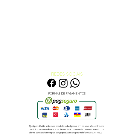
ientes diagnosticados com
u em tratamento.
ontidas neste site são exclusivas
abilitados da área de saúde e não
para automedicação e não
ótese alguma a medicação
ssional da área de saúde. Somente
ilitado está em condições de
uer problema de saúde e
mento adequado.
 deve ser utilizado por mulheres
REDES SOCIAIS
tação médica.
duto durante o período de
ém não é recomendado.
 utilização do produto para
FORMAS DE PAGAMENTOS
adulta.
Qualquer dúvida sobre os produtos divulgados em nosso site, entre em
contato com um de nossos farmacêuticos através do atendimento ao
cliente
contatofarmagirassol@gmail.com
ou pelo telefone
35 3341-6600