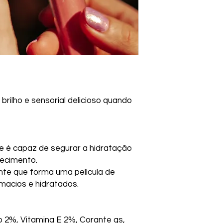
fitoterápicos e sup
profissional habilitad
2. Imagens merament
3. Para produtos de 
olhos, caso isto oc
abundância.
4. Em caso de hipers
recomenda-se descon
médico.
5. Não use produtos
brilho e sensorial delicioso quando
Qualquer dúvida en
farmacêuticos.
6. Manter em temper
Proteger da luz, do 
ue é capaz de segurar a hidratação
condições, o produt
consumo, respeitand
lhecimento.
na embalagem.
ante que forma uma película de
7. Todo medicament
 macios e hidratados.
fora do alcance das 
8. Produto de uso ad
9. Para cosméticos: n
2%, Vitamina E 2%, Corante qs,
ou lesionada. Para p