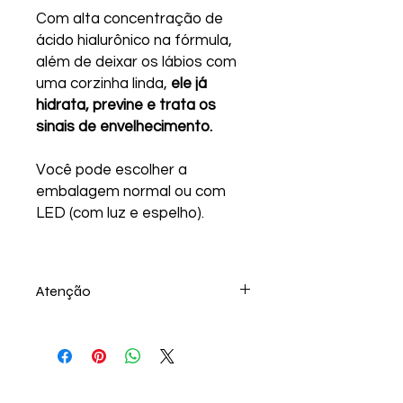
Com alta concentração de
ácido hialurônico na fórmula,
além de deixar os lábios com
uma corzinha linda,
ele já
hidrata, previne e trata os
sinais de envelhecimento.
Você pode escolher a
embalagem normal ou com
LED (com luz e espelho).
Atenção
Validade: 4 meses.
A Girassol é uma farmácia de
manipulação, todos os produtos são
preparados de forma
individualizada para cada pessoa.