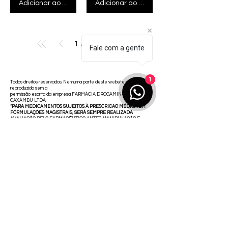
Adicionar ao carrinho
Adicionar ao carrinho
1
6
/
Fale com a gente
1
Todos direitos reservados. Nenhuma parte deste website pode ser
reproduzido sem a
permissão escrita da empresa FARMÁCIA DROGAMINAS DE
CAXAMBÚ LTDA.
“PARA MEDICAMENTOS SUJEITOS À PRESCRICAO MÉDICA EM
FÓRMULAÇÕES MAGISTRAIS, SERÁ SEMPRE REALIZADA
AVALIAÇÃO PELO FARMACÊUTICO ANTES MANIPULAÇÃO E
DISPENSAÇÃO”
As informações contidas neste site são exclusivas para profissionais
habilitados da área de saúde e não devem ser usadas para
automedicação e não substituem, em hipótese alguma a medicação
prescrita pelo profissional da área de saúde. Somente um profissional
habilitado está em condições de diagnosticar qualquer problema de
saúde e prescrever o tratamento adequado.
ENTRE EM CONTATO
Praça 16 de Setembro , 2 , Caxambu MG
E-mail de contato farmacêutico:
contatofarmagirassol@gmail.com
Horário de funcionamento:
Segunda à sábado de 8h - 20h
Telefone de contato com o farmacêutico: