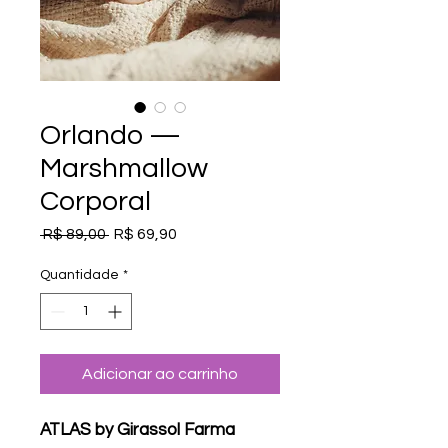
Orlando —
Marshmallow
Corporal
Preço
Preço
 R$ 89,00 
R$ 69,90
normal
promocional
Quantidade
*
Adicionar ao carrinho
ATLAS by Girassol Farma