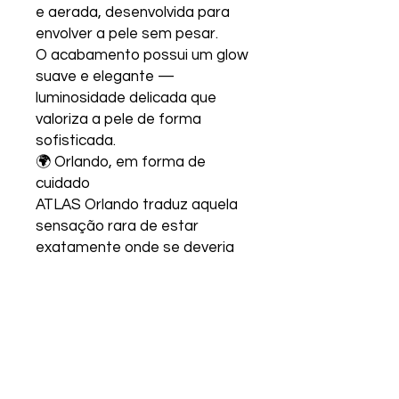
e aerada, desenvolvida para
envolver a pele sem pesar.
O acabamento possui um glow
suave e elegante —
luminosidade delicada que
valoriza a pele de forma
sofisticada.
🌍 Orlando, em forma de
cuidado
ATLAS Orlando traduz aquela
sensação rara de estar
exatamente onde se deveria
estar: segura, leve e feliz.
Um creme corporal criado para
quem transforma memórias
em ritual.